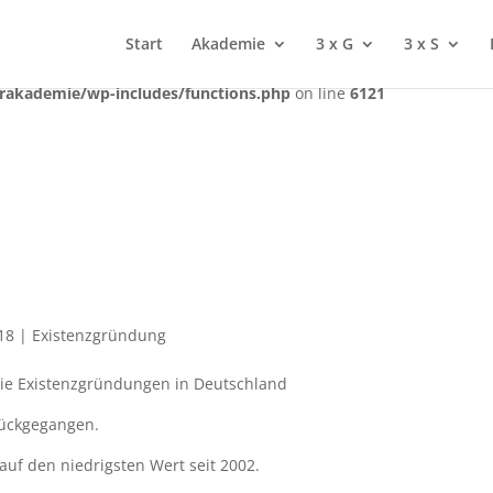
ctly
. Translation loading for the
domain was triggered too ea
rocket
Start
Akademie
3 x G
3 x S
action or later. Please see
Debugging in WordPress
for more infor
t
rakademie/wp-includes/functions.php
on line
6121
18
|
Existenzgründung
ie Existenzgründungen in Deutschland
rückgegangen.
uf den niedrigsten Wert seit 2002.