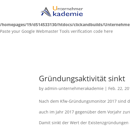
Notice
: Function _load_textdomain_just_in_time was called
incorre
theme running too early. Translations should be loaded at the
ini
/homepages/19/d514533130/htdocs/clickandbuilds/Unternehme
Paste your Google Webmaster Tools verification code here
Gründungsaktivität sinkt
by
admin-unternehmerakademie
|
Feb. 22, 20
Nach dem Kfw-Gründungsmonitor 2017 sind d
auch im Jahr 2017 gegenüber dem Vorjahr zu
Damit sinkt der Wert der Existenzgründungen a