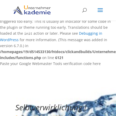
Notice
: Function _load_textdomain_just_in_time was called
incorrectly
. Translation loading for the
domain was
rocket
triggered too early. This is usually an indicator for some code in
the plugin or theme running too early. Translations should be
loaded at the
action or later. Please see
Debugging in
init
WordPress
for more information. (This message was added in
version 6.7.0.) in
/homepages/19/d514533130/htdocs/clickandbuilds/Unternehm
includes/functions.php
on line
6121
Paste your Google Webmaster Tools verification code here
Selbtverwirklichung !